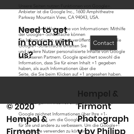
Unsere Seiten nutzen Funktionen von Google+.
Anbieter ist die Google Inc., 1600 Amphitheatre
Parkway Mountain View, CA 94043, USA.
Need to get
Erfassung und Weitergabe von Informationen: Mithilfe
der Google+-Schaltfläche können
in touch with
Sie Informationen weltweit veröffentlichen. Über die
Contact
Google+-Schaltfläche erhalten Sie
und andere Nutzer personalisierte Inhalte von Google
us?
und unseren Partnern. Google speichert sowohl die
Information, dass Sie für einen Inhalt +1 gegeben
haben, als auch Informationen über die
Seite, die Sie beim Klicken auf +1 angesehen haben.
Ihre +1 können als Hinweise zusammen mit
Ihrem Profilnamen und Ihrem Foto in Google-
Hempel &
Diensten, wie etwa in Suchergebnissen oder in Ihrem
Google-Profil, oder an anderen Stellen auf Websites
und Anzeigen im Internet eingeblendet werden.
Firmont
© 2020
Google zeichnet Informationen über Ihre +1-
Photograph
Hempel &
Aktivitäten auf, um die Google-Dienste
für Sie und andere zu verbessern. Um die Google+-
y by
Philipp
Firmont,
Schaltfläche verwenden zu können,