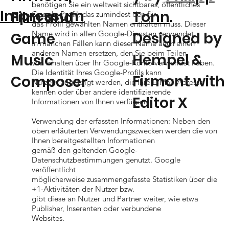
benötigen Sie ein weltweit sichtbares, öffentliches
Impressum
Tonn
.
Film and
Google-Profil, das zumindest den für
das Profil gewählten Namen enthalten muss. Dieser
Designed by
Name wird in allen Google-Diensten verwendet.
Game
In manchen Fällen kann dieser Name auch einen
anderen Namen ersetzen, den Sie beim Teilen
Hempel &
Music
von Inhalten über Ihr Google-Konto verwendet haben.
Die Identität Ihres Google-Profils kann
Firmont with
Composer
Nutzern angezeigt werden, die Ihre E-Mail-Adresse
kennen oder über andere identifizierende
Editor X
Informationen von Ihnen verfügen.
Verwendung der erfassten Informationen: Neben den
oben erläuterten Verwendungszwecken werden die von
Ihnen bereitgestellten Informationen
gemäß den geltenden Google-
Datenschutzbestimmungen genutzt. Google
veröffentlicht
möglicherweise zusammengefasste Statistiken über die
+1-Aktivitäten der Nutzer bzw.
gibt diese an Nutzer und Partner weiter, wie etwa
Publisher, Inserenten oder verbundene
Websites.